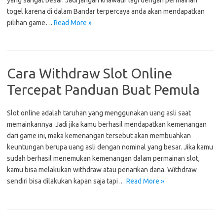
yang sangat besar. Jadi jangan khawatir lagi dengan permainan
togel karena di dalam Bandar terpercaya anda akan mendapatkan
pilihan game…
Read More »
Cara Withdraw Slot Online
Tercepat Panduan Buat Pemula
Slot online adalah taruhan yang menggunakan uang asli saat
memainkannya. Jadi jika kamu berhasil mendapatkan kemenangan
dari game ini, maka kemenangan tersebut akan membuahkan
keuntungan berupa uang asli dengan nominal yang besar. Jika kamu
sudah berhasil menemukan kemenangan dalam permainan slot,
kamu bisa melakukan withdraw atau penarikan dana. Withdraw
sendiri bisa dilakukan kapan saja tapi…
Read More »