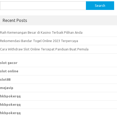
S
e
a
Recent Posts
r
c
Raih Kemenangan Besar di Kasino Terbaik Pilihan Anda
h
Rekomendasi Bandar Togel Online 2023 Terpercaya
f
o
Cara Withdraw Slot Online Tercepat Panduan Buat Pemula
r
:
slot gacor
slot online
slot88
mejavip
hkbpokerqq
hkbpokerqq
hkbpokerqq