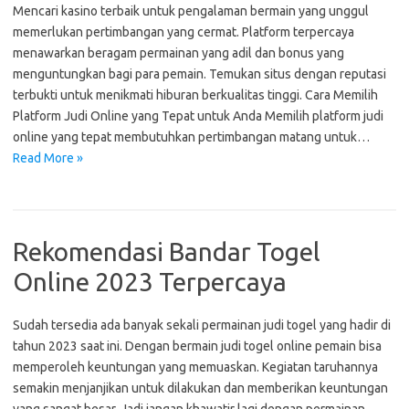
Mencari kasino terbaik untuk pengalaman bermain yang unggul
memerlukan pertimbangan yang cermat. Platform terpercaya
menawarkan beragam permainan yang adil dan bonus yang
menguntungkan bagi para pemain. Temukan situs dengan reputasi
terbukti untuk menikmati hiburan berkualitas tinggi. Cara Memilih
Platform Judi Online yang Tepat untuk Anda Memilih platform judi
online yang tepat membutuhkan pertimbangan matang untuk…
Read More »
Rekomendasi Bandar Togel
Online 2023 Terpercaya
Sudah tersedia ada banyak sekali permainan judi togel yang hadir di
tahun 2023 saat ini. Dengan bermain judi togel online pemain bisa
memperoleh keuntungan yang memuaskan. Kegiatan taruhannya
semakin menjanjikan untuk dilakukan dan memberikan keuntungan