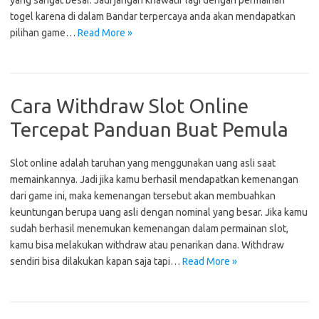
yang sangat besar. Jadi jangan khawatir lagi dengan permainan
togel karena di dalam Bandar terpercaya anda akan mendapatkan
pilihan game…
Read More »
Cara Withdraw Slot Online
Tercepat Panduan Buat Pemula
Slot online adalah taruhan yang menggunakan uang asli saat
memainkannya. Jadi jika kamu berhasil mendapatkan kemenangan
dari game ini, maka kemenangan tersebut akan membuahkan
keuntungan berupa uang asli dengan nominal yang besar. Jika kamu
sudah berhasil menemukan kemenangan dalam permainan slot,
kamu bisa melakukan withdraw atau penarikan dana. Withdraw
sendiri bisa dilakukan kapan saja tapi…
Read More »