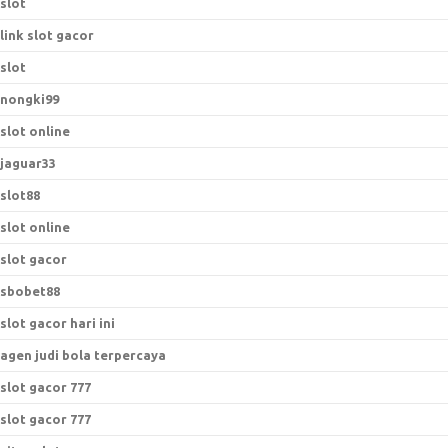
slot
link slot gacor
slot
nongki99
slot online
jaguar33
slot88
slot online
slot gacor
sbobet88
slot gacor hari ini
agen judi bola terpercaya
slot gacor 777
slot gacor 777