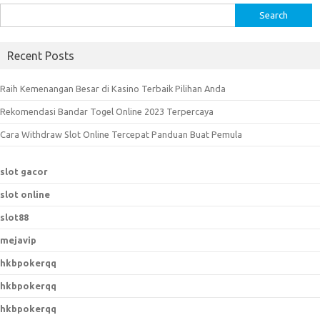
S
e
a
Recent Posts
r
c
Raih Kemenangan Besar di Kasino Terbaik Pilihan Anda
h
Rekomendasi Bandar Togel Online 2023 Terpercaya
f
o
Cara Withdraw Slot Online Tercepat Panduan Buat Pemula
r
:
slot gacor
slot online
slot88
mejavip
hkbpokerqq
hkbpokerqq
hkbpokerqq