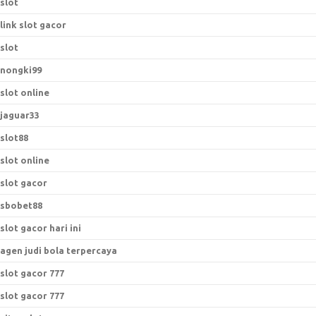
slot
link slot gacor
slot
nongki99
slot online
jaguar33
slot88
slot online
slot gacor
sbobet88
slot gacor hari ini
agen judi bola terpercaya
slot gacor 777
slot gacor 777