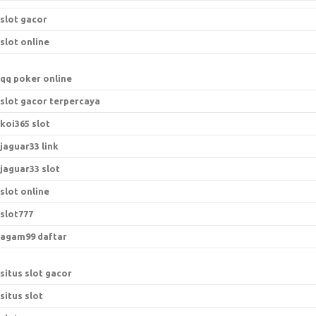
slot gacor
slot online
qq poker online
slot gacor terpercaya
koi365 slot
jaguar33 link
jaguar33 slot
slot online
slot777
agam99 daftar
situs slot gacor
situs slot