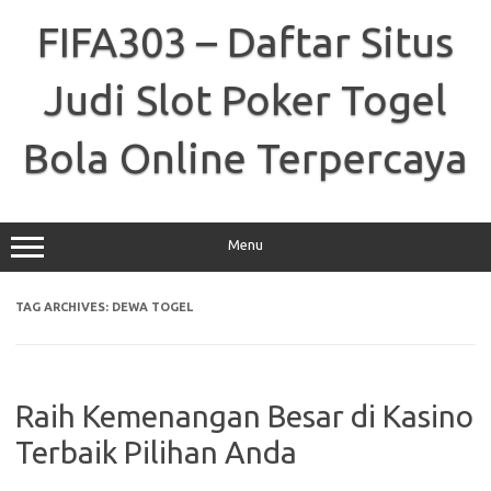
Skip
to
FIFA303 – Daftar Situs
content
Judi Slot Poker Togel
Bola Online Terpercaya
Menu
TAG ARCHIVES:
DEWA TOGEL
Raih Kemenangan Besar di Kasino
Terbaik Pilihan Anda