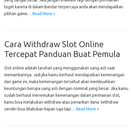
yang sangat besar. Jadi jangan khawatir lagi dengan permainan
togel karena di dalam Bandar terpercaya anda akan mendapatkan
pilihan game…
Read More »
Cara Withdraw Slot Online
Tercepat Panduan Buat Pemula
Slot online adalah taruhan yang menggunakan uang asli saat
memainkannya. Jadi jika kamu berhasil mendapatkan kemenangan
dari game ini, maka kemenangan tersebut akan membuahkan
keuntungan berupa uang asli dengan nominal yang besar. Jika kamu
sudah berhasil menemukan kemenangan dalam permainan slot,
kamu bisa melakukan withdraw atau penarikan dana. Withdraw
sendiri bisa dilakukan kapan saja tapi…
Read More »