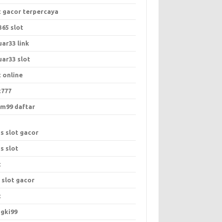
t gacor terpercaya
365 slot
uar33 link
uar33 slot
t online
t777
m99 daftar
us slot gacor
us slot
t
k slot gacor
t
gki99