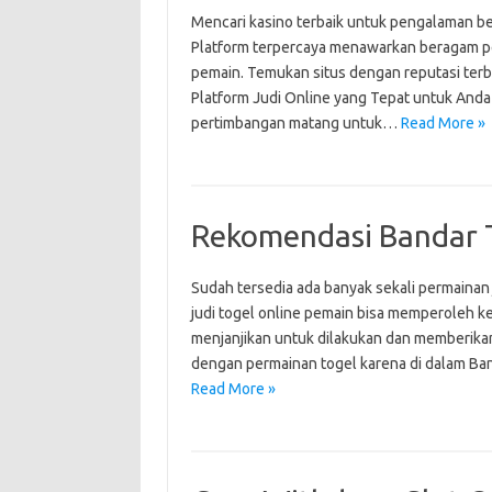
Mencari kasino terbaik untuk pengalaman b
Platform terpercaya menawarkan beragam p
pemain. Temukan situs dengan reputasi terbu
Platform Judi Online yang Tepat untuk Anda
pertimbangan matang untuk…
Read More »
Rekomendasi Bandar T
Sudah tersedia ada banyak sekali permainan 
judi togel online pemain bisa memperoleh 
menjanjikan untuk dilakukan dan memberikan
dengan permainan togel karena di dalam Ba
Read More »