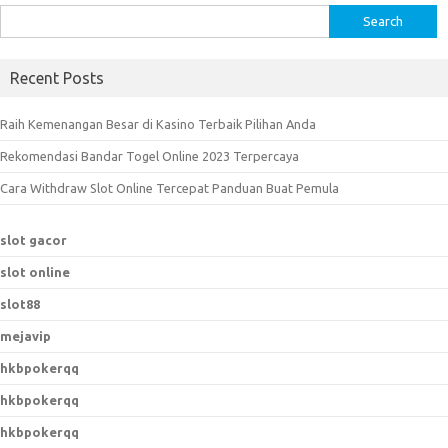
S
e
a
Recent Posts
r
c
Raih Kemenangan Besar di Kasino Terbaik Pilihan Anda
h
Rekomendasi Bandar Togel Online 2023 Terpercaya
f
o
Cara Withdraw Slot Online Tercepat Panduan Buat Pemula
r
:
slot gacor
slot online
slot88
mejavip
hkbpokerqq
hkbpokerqq
hkbpokerqq