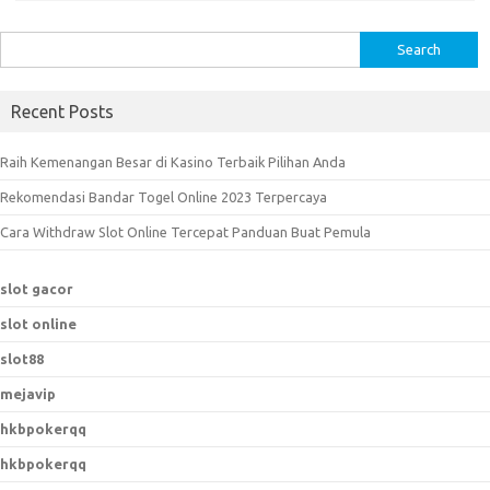
S
e
a
Recent Posts
r
c
Raih Kemenangan Besar di Kasino Terbaik Pilihan Anda
h
Rekomendasi Bandar Togel Online 2023 Terpercaya
f
o
Cara Withdraw Slot Online Tercepat Panduan Buat Pemula
r
:
slot gacor
slot online
slot88
mejavip
hkbpokerqq
hkbpokerqq