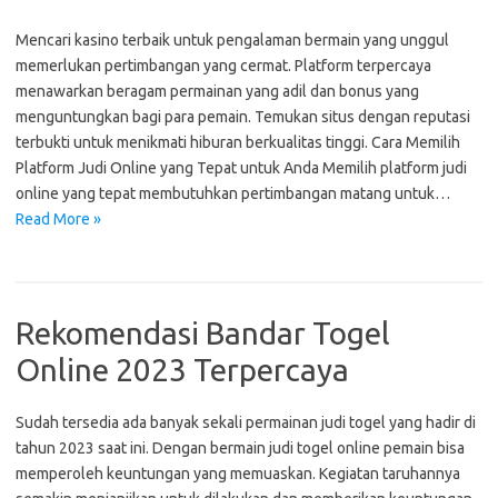
Mencari kasino terbaik untuk pengalaman bermain yang unggul
memerlukan pertimbangan yang cermat. Platform terpercaya
menawarkan beragam permainan yang adil dan bonus yang
menguntungkan bagi para pemain. Temukan situs dengan reputasi
terbukti untuk menikmati hiburan berkualitas tinggi. Cara Memilih
Platform Judi Online yang Tepat untuk Anda Memilih platform judi
online yang tepat membutuhkan pertimbangan matang untuk…
Read More »
Rekomendasi Bandar Togel
Online 2023 Terpercaya
Sudah tersedia ada banyak sekali permainan judi togel yang hadir di
tahun 2023 saat ini. Dengan bermain judi togel online pemain bisa
memperoleh keuntungan yang memuaskan. Kegiatan taruhannya