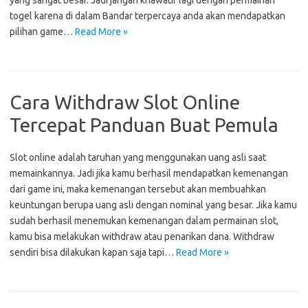
yang sangat besar. Jadi jangan khawatir lagi dengan permainan
togel karena di dalam Bandar terpercaya anda akan mendapatkan
pilihan game…
Read More »
Cara Withdraw Slot Online
Tercepat Panduan Buat Pemula
Slot online adalah taruhan yang menggunakan uang asli saat
memainkannya. Jadi jika kamu berhasil mendapatkan kemenangan
dari game ini, maka kemenangan tersebut akan membuahkan
keuntungan berupa uang asli dengan nominal yang besar. Jika kamu
sudah berhasil menemukan kemenangan dalam permainan slot,
kamu bisa melakukan withdraw atau penarikan dana. Withdraw
sendiri bisa dilakukan kapan saja tapi…
Read More »