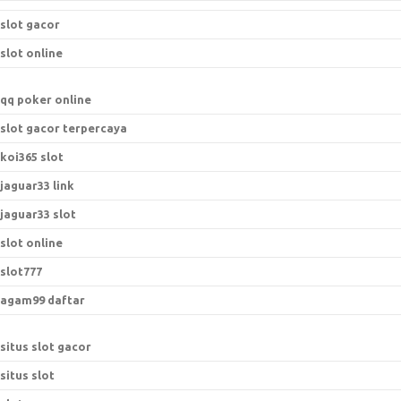
slot gacor
slot online
qq poker online
slot gacor terpercaya
koi365 slot
jaguar33 link
jaguar33 slot
slot online
slot777
agam99 daftar
situs slot gacor
situs slot