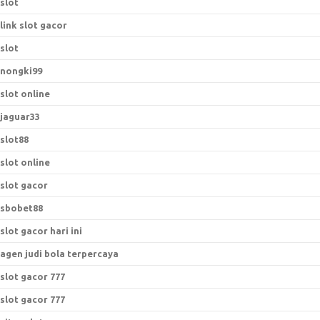
slot
link slot gacor
slot
nongki99
slot online
jaguar33
slot88
slot online
slot gacor
sbobet88
slot gacor hari ini
agen judi bola terpercaya
slot gacor 777
slot gacor 777