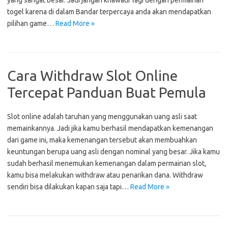
yang sangat besar. Jadi jangan khawatir lagi dengan permainan
togel karena di dalam Bandar terpercaya anda akan mendapatkan
pilihan game…
Read More »
Cara Withdraw Slot Online
Tercepat Panduan Buat Pemula
Slot online adalah taruhan yang menggunakan uang asli saat
memainkannya. Jadi jika kamu berhasil mendapatkan kemenangan
dari game ini, maka kemenangan tersebut akan membuahkan
keuntungan berupa uang asli dengan nominal yang besar. Jika kamu
sudah berhasil menemukan kemenangan dalam permainan slot,
kamu bisa melakukan withdraw atau penarikan dana. Withdraw
sendiri bisa dilakukan kapan saja tapi…
Read More »