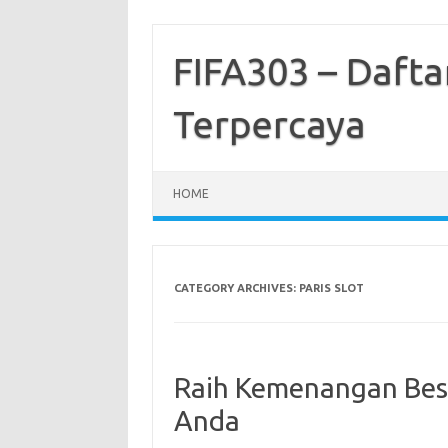
Skip
to
content
FIFA303 – Dafta
Terpercaya
HOME
CATEGORY ARCHIVES:
PARIS SLOT
Raih Kemenangan Besar
Anda