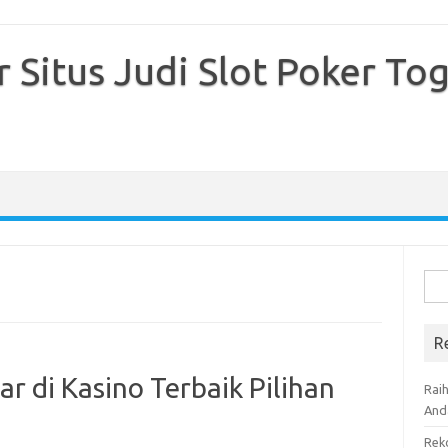
r Situs Judi Slot Poker To
Sea
for:
R
 di Kasino Terbaik Pilihan
Rai
And
Rek