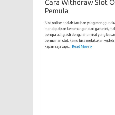
Cara Withdraw Slot O
Pemula
Slot online adalah taruhan yang menggunakan
mendapatkan kemenangan dari game ini, m
berupa uang asli dengan nominal yang bes
permainan slot, kamu bisa melakukan withdra
kapan saja tapi…
Read More »