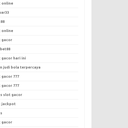
t online
uar33
t88
t online
t gacor
bet88
t gacor hari ini
n judi bola terpercaya
t gacor 777
t gacor 777
us slot gacor
t jackpot
us
t gacor