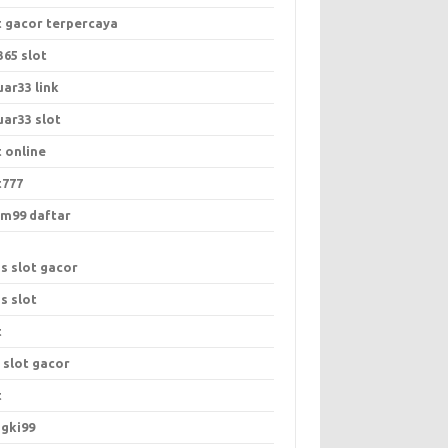
t gacor terpercaya
365 slot
uar33 link
uar33 slot
t online
t777
m99 daftar
us slot gacor
us slot
t
k slot gacor
t
gki99