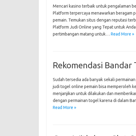
Mencari kasino terbaik untuk pengalaman b
Platform terpercaya menawarkan beragam p
pemain. Temukan situs dengan reputasi terbu
Platform Judi Online yang Tepat untuk Anda
pertimbangan matang untuk…
Read More »
Rekomendasi Bandar T
Sudah tersedia ada banyak sekali permainan 
judi togel online pemain bisa memperoleh 
menjanjikan untuk dilakukan dan memberikan
dengan permainan togel karena di dalam Ba
Read More »