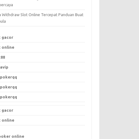
percaya
a Withdraw Slot Online Tercepat Panduan Buat
ula
t gacor
t online
t88
avip
bpokerqq
bpokerqq
bpokerqq
t gacor
t online
poker online