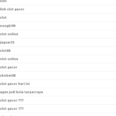
slot
link slot gacor
slot
nongki99
slot online
jaguar33
slot88
slot online
slot gacor
sbobet88
slot gacor hari ini
agen judi bola terpercaya
slot gacor 777
slot gacor 777