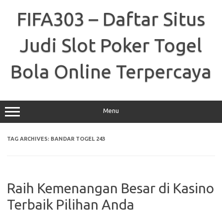
Skip
to
FIFA303 – Daftar Situs
content
Judi Slot Poker Togel
Bola Online Terpercaya
Menu
TAG ARCHIVES:
BANDAR TOGEL 243
Raih Kemenangan Besar di Kasino
Terbaik Pilihan Anda