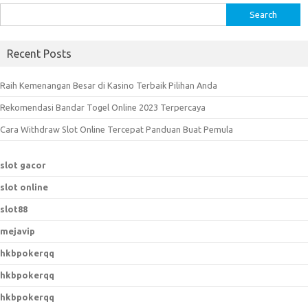
S
e
a
Recent Posts
r
c
Raih Kemenangan Besar di Kasino Terbaik Pilihan Anda
h
Rekomendasi Bandar Togel Online 2023 Terpercaya
f
o
Cara Withdraw Slot Online Tercepat Panduan Buat Pemula
r
:
slot gacor
slot online
slot88
mejavip
hkbpokerqq
hkbpokerqq
hkbpokerqq