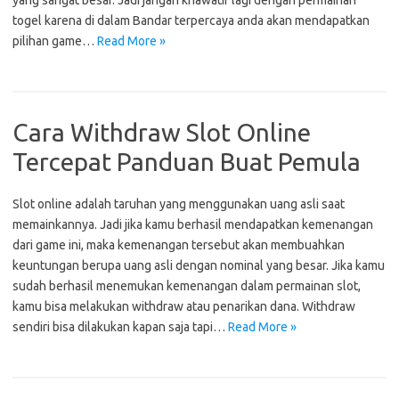
yang sangat besar. Jadi jangan khawatir lagi dengan permainan
togel karena di dalam Bandar terpercaya anda akan mendapatkan
pilihan game…
Read More »
Cara Withdraw Slot Online
Tercepat Panduan Buat Pemula
Slot online adalah taruhan yang menggunakan uang asli saat
memainkannya. Jadi jika kamu berhasil mendapatkan kemenangan
dari game ini, maka kemenangan tersebut akan membuahkan
keuntungan berupa uang asli dengan nominal yang besar. Jika kamu
sudah berhasil menemukan kemenangan dalam permainan slot,
kamu bisa melakukan withdraw atau penarikan dana. Withdraw
sendiri bisa dilakukan kapan saja tapi…
Read More »