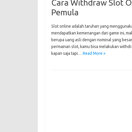
Cara Withdraw Slot O
Pemula
Slot online adalah taruhan yang menggunakan
mendapatkan kemenangan dari game ini, m
berupa uang asli dengan nominal yang bes
permainan slot, kamu bisa melakukan withdra
kapan saja tapi…
Read More »