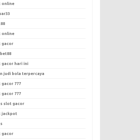
t online
uar33
t88
t online
t gacor
bet88
t gacor hari ini
n judi bola terpercaya
t gacor 777
t gacor 777
us slot gacor
t jackpot
us
t gacor