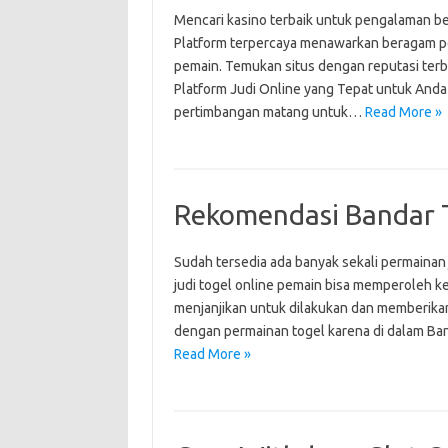
Mencari kasino terbaik untuk pengalaman b
Platform terpercaya menawarkan beragam p
pemain. Temukan situs dengan reputasi terbu
Platform Judi Online yang Tepat untuk Anda
pertimbangan matang untuk…
Read More »
Rekomendasi Bandar T
Sudah tersedia ada banyak sekali permainan 
judi togel online pemain bisa memperoleh 
menjanjikan untuk dilakukan dan memberikan
dengan permainan togel karena di dalam Ba
Read More »