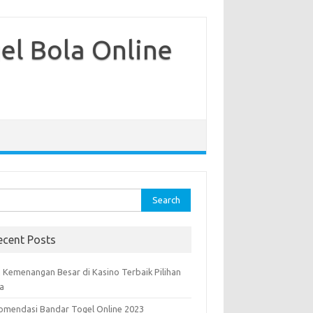
gel Bola Online
rch
ecent Posts
h Kemenangan Besar di Kasino Terbaik Pilihan
a
omendasi Bandar Togel Online 2023