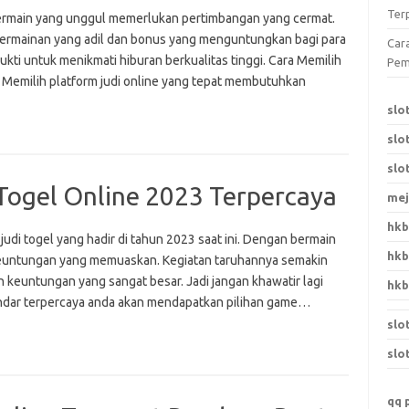
Ter
ermain yang unggul memerlukan pertimbangan yang cermat.
ermainan yang adil dan bonus yang menguntungkan bagi para
Car
kti untuk menikmati hiburan berkualitas tinggi. Cara Memilih
Pem
 Memilih platform judi online yang tepat membutuhkan
slo
slo
slo
ogel Online 2023 Terpercaya
mej
hk
judi togel yang hadir di tahun 2023 saat ini. Dengan bermain
hk
keuntungan yang memuaskan. Kegiatan taruhannya semakin
 keuntungan yang sangat besar. Jadi jangan khawatir lagi
hk
ndar terpercaya anda akan mendapatkan pilihan game…
slo
slo
qq 