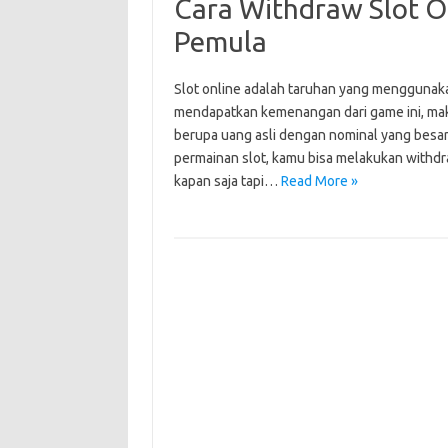
Cara Withdraw Slot O
Pemula
Slot online adalah taruhan yang menggunakan
mendapatkan kemenangan dari game ini, m
berupa uang asli dengan nominal yang bes
permainan slot, kamu bisa melakukan withdra
kapan saja tapi…
Read More »