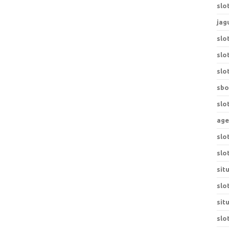
slo
jag
slo
slo
slo
sbo
slo
age
slo
slo
sit
slo
sit
slo