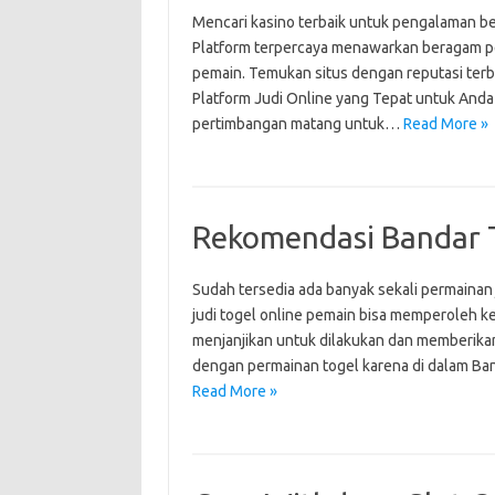
Mencari kasino terbaik untuk pengalaman b
Platform terpercaya menawarkan beragam p
pemain. Temukan situs dengan reputasi terbu
Platform Judi Online yang Tepat untuk Anda
pertimbangan matang untuk…
Read More »
Rekomendasi Bandar T
Sudah tersedia ada banyak sekali permainan 
judi togel online pemain bisa memperoleh 
menjanjikan untuk dilakukan dan memberikan
dengan permainan togel karena di dalam Ba
Read More »