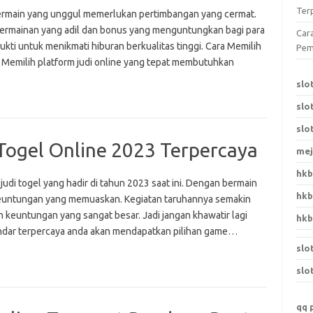
Ter
ermain yang unggul memerlukan pertimbangan yang cermat.
ermainan yang adil dan bonus yang menguntungkan bagi para
Car
kti untuk menikmati hiburan berkualitas tinggi. Cara Memilih
Pem
 Memilih platform judi online yang tepat membutuhkan
slo
slo
slo
ogel Online 2023 Terpercaya
mej
hk
judi togel yang hadir di tahun 2023 saat ini. Dengan bermain
hk
keuntungan yang memuaskan. Kegiatan taruhannya semakin
 keuntungan yang sangat besar. Jadi jangan khawatir lagi
hk
ndar terpercaya anda akan mendapatkan pilihan game…
slo
slo
qq 