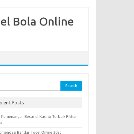
gel Bola Online
rch
ecent Posts
h Kemenangan Besar di Kasino Terbaik Pilihan
a
omendasi Bandar Togel Online 2023