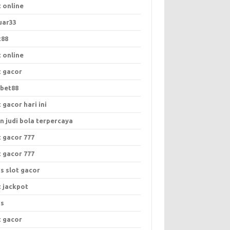
t online
uar33
t88
t online
t gacor
bet88
t gacor hari ini
n judi bola terpercaya
t gacor 777
t gacor 777
us slot gacor
t jackpot
us
t gacor