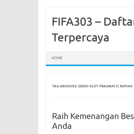
Skip
to
content
FIFA303 – Dafta
Terpercaya
HOME
TAG ARCHIVES:
DEMO SLOT PRAGMATIC RUPIAH
Raih Kemenangan Besar
Anda