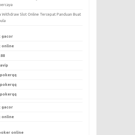
percaya
a Withdraw Slot Online Tercepat Panduan Buat
ula
t gacor
t online
t88
avip
bpokerqq
bpokerqq
bpokerqq
t gacor
t online
poker online