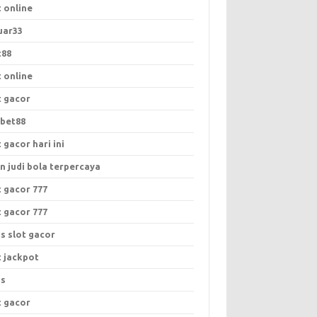
t online
uar33
t88
t online
t gacor
bet88
t gacor hari ini
n judi bola terpercaya
t gacor 777
t gacor 777
us slot gacor
t jackpot
us
t gacor