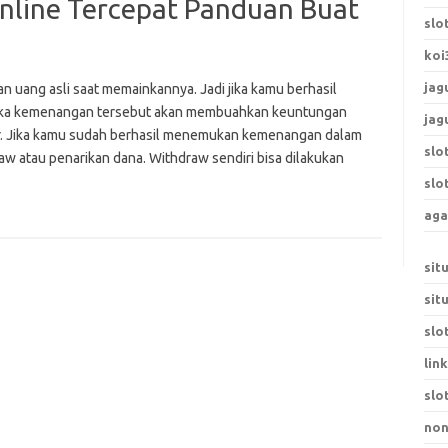
nline Tercepat Panduan Buat
slo
koi
jag
 uang asli saat memainkannya. Jadi jika kamu berhasil
aka kemenangan tersebut akan membuahkan keuntungan
jag
ar. Jika kamu sudah berhasil menemukan kemenangan dalam
slo
w atau penarikan dana. Withdraw sendiri bisa dilakukan
slo
aga
sit
sit
slo
lin
slo
non