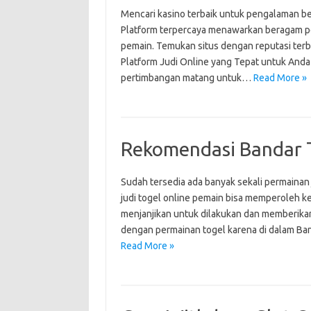
Mencari kasino terbaik untuk pengalaman b
Platform terpercaya menawarkan beragam p
pemain. Temukan situs dengan reputasi terbu
Platform Judi Online yang Tepat untuk Anda
pertimbangan matang untuk…
Read More »
Rekomendasi Bandar T
Sudah tersedia ada banyak sekali permainan 
judi togel online pemain bisa memperoleh 
menjanjikan untuk dilakukan dan memberikan
dengan permainan togel karena di dalam Ba
Read More »