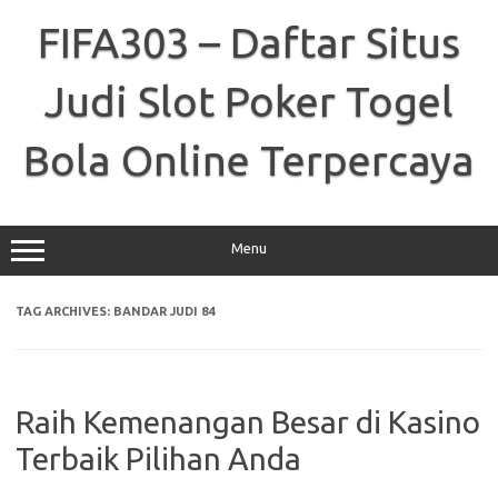
Skip
to
FIFA303 – Daftar Situs
content
Judi Slot Poker Togel
Bola Online Terpercaya
Menu
TAG ARCHIVES:
BANDAR JUDI 84
Raih Kemenangan Besar di Kasino
Terbaik Pilihan Anda