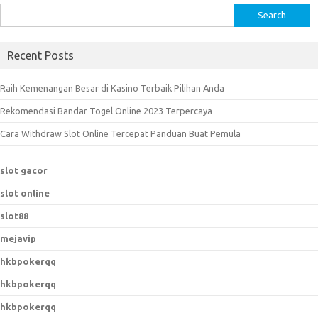
S
e
a
Recent Posts
r
c
Raih Kemenangan Besar di Kasino Terbaik Pilihan Anda
h
Rekomendasi Bandar Togel Online 2023 Terpercaya
f
o
Cara Withdraw Slot Online Tercepat Panduan Buat Pemula
r
:
slot gacor
slot online
slot88
mejavip
hkbpokerqq
hkbpokerqq
hkbpokerqq