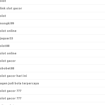
slot
link slot gacor
slot
nongki99
slot online
jaguar33
slot88
slot online
slot gacor
sbobet88
slot gacor hari ini
agen judi bola terpercaya
slot gacor 777
slot gacor 777