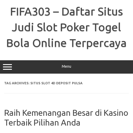
Skip
to
FIFA303 – Daftar Situs
content
Judi Slot Poker Togel
Bola Online Terpercaya
Menu
TAG ARCHIVES:
SITUS SLOT 4D DEPOSIT PULSA
Raih Kemenangan Besar di Kasino
Terbaik Pilihan Anda