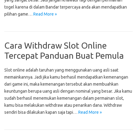
yang sangat besar. Jadi jangan khawatir lagi dengan permainan
togel karena di dalam Bandar terpercaya anda akan mendapatkan
pilihan game…
Read More »
Cara Withdraw Slot Online
Tercepat Panduan Buat Pemula
Slot online adalah taruhan yang menggunakan uang asli saat
memainkannya. Jadi jika kamu berhasil mendapatkan kemenangan
dari game ini, maka kemenangan tersebut akan membuahkan
keuntungan berupa uang asli dengan nominal yang besar. Jika kamu
sudah berhasil menemukan kemenangan dalam permainan slot,
kamu bisa melakukan withdraw atau penarikan dana. Withdraw
sendiri bisa dilakukan kapan saja tapi…
Read More »