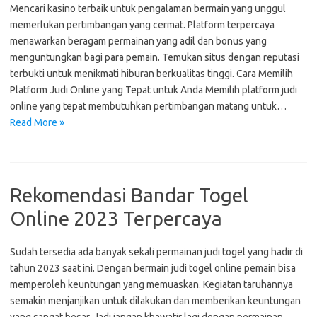
Mencari kasino terbaik untuk pengalaman bermain yang unggul
memerlukan pertimbangan yang cermat. Platform terpercaya
menawarkan beragam permainan yang adil dan bonus yang
menguntungkan bagi para pemain. Temukan situs dengan reputasi
terbukti untuk menikmati hiburan berkualitas tinggi. Cara Memilih
Platform Judi Online yang Tepat untuk Anda Memilih platform judi
online yang tepat membutuhkan pertimbangan matang untuk…
Read More »
Rekomendasi Bandar Togel
Online 2023 Terpercaya
Sudah tersedia ada banyak sekali permainan judi togel yang hadir di
tahun 2023 saat ini. Dengan bermain judi togel online pemain bisa
memperoleh keuntungan yang memuaskan. Kegiatan taruhannya
semakin menjanjikan untuk dilakukan dan memberikan keuntungan