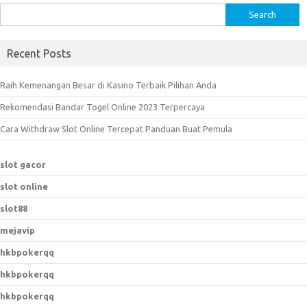
S
e
a
Recent Posts
r
c
Raih Kemenangan Besar di Kasino Terbaik Pilihan Anda
h
Rekomendasi Bandar Togel Online 2023 Terpercaya
f
o
Cara Withdraw Slot Online Tercepat Panduan Buat Pemula
r
:
slot gacor
slot online
slot88
mejavip
hkbpokerqq
hkbpokerqq
hkbpokerqq