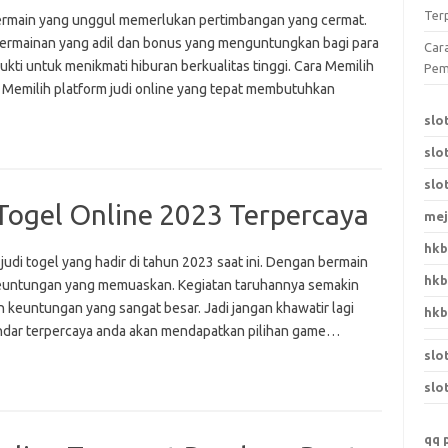
Ter
ermain yang unggul memerlukan pertimbangan yang cermat.
ermainan yang adil dan bonus yang menguntungkan bagi para
Car
kti untuk menikmati hiburan berkualitas tinggi. Cara Memilih
Pem
 Memilih platform judi online yang tepat membutuhkan
slo
slo
slo
ogel Online 2023 Terpercaya
mej
hk
judi togel yang hadir di tahun 2023 saat ini. Dengan bermain
hk
keuntungan yang memuaskan. Kegiatan taruhannya semakin
 keuntungan yang sangat besar. Jadi jangan khawatir lagi
hk
ndar terpercaya anda akan mendapatkan pilihan game…
slo
slo
qq 