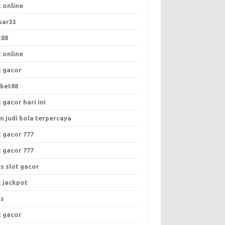
t online
uar33
t88
t online
t gacor
bet88
t gacor hari ini
n judi bola terpercaya
t gacor 777
t gacor 777
us slot gacor
t jackpot
us
t gacor