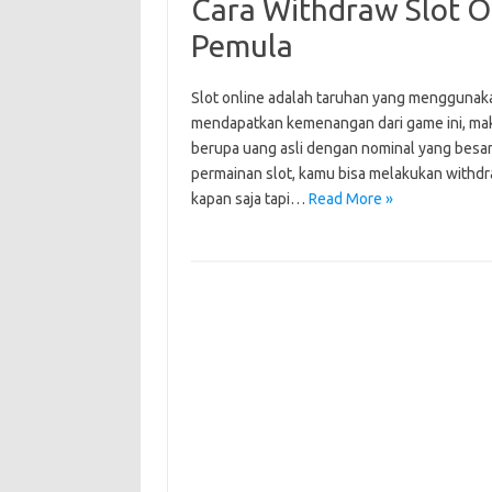
Cara Withdraw Slot O
Pemula
Slot online adalah taruhan yang menggunakan
mendapatkan kemenangan dari game ini, m
berupa uang asli dengan nominal yang bes
permainan slot, kamu bisa melakukan withdra
kapan saja tapi…
Read More »