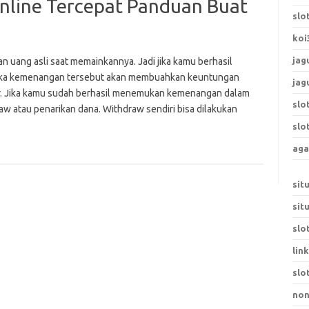
nline Tercepat Panduan Buat
slo
koi
jag
 uang asli saat memainkannya. Jadi jika kamu berhasil
aka kemenangan tersebut akan membuahkan keuntungan
jag
ar. Jika kamu sudah berhasil menemukan kemenangan dalam
slo
w atau penarikan dana. Withdraw sendiri bisa dilakukan
slo
aga
sit
sit
slo
lin
slo
non