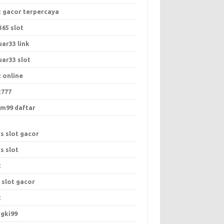
t gacor terpercaya
365 slot
uar33 link
uar33 slot
t online
t777
m99 daftar
us slot gacor
us slot
t
k slot gacor
t
gki99