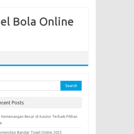
gel Bola Online
rch
ecent Posts
h Kemenangan Besar di Kasino Terbaik Pilihan
a
omendasi Bandar Togel Online 2023