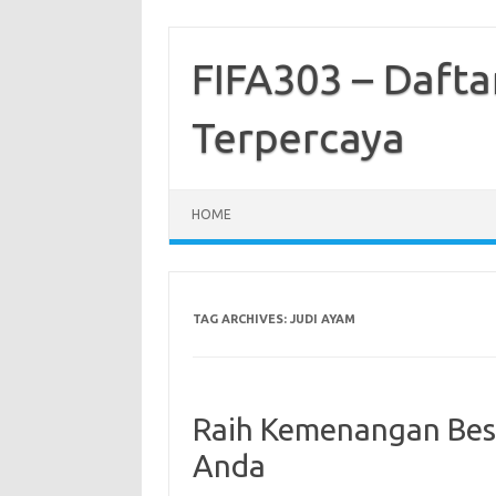
Skip
to
content
FIFA303 – Dafta
Terpercaya
HOME
TAG ARCHIVES:
JUDI AYAM
Raih Kemenangan Besar
Anda