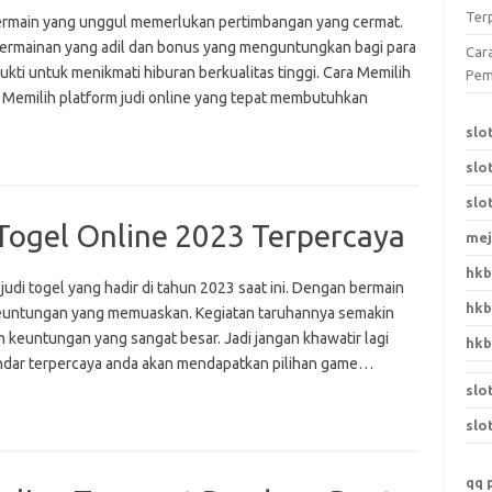
Ter
ermain yang unggul memerlukan pertimbangan yang cermat.
ermainan yang adil dan bonus yang menguntungkan bagi para
Car
kti untuk menikmati hiburan berkualitas tinggi. Cara Memilih
Pem
 Memilih platform judi online yang tepat membutuhkan
slo
slo
slo
ogel Online 2023 Terpercaya
mej
hk
judi togel yang hadir di tahun 2023 saat ini. Dengan bermain
hk
keuntungan yang memuaskan. Kegiatan taruhannya semakin
 keuntungan yang sangat besar. Jadi jangan khawatir lagi
hk
ndar terpercaya anda akan mendapatkan pilihan game…
slo
slo
qq 