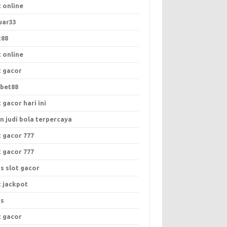
t online
uar33
t88
t online
t gacor
bet88
t gacor hari ini
n judi bola terpercaya
t gacor 777
t gacor 777
us slot gacor
t jackpot
us
t gacor