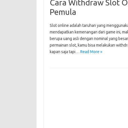
Cara Withdraw Slot O
Pemula
Slot online adalah taruhan yang menggunakan
mendapatkan kemenangan dari game ini, m
berupa uang asli dengan nominal yang bes
permainan slot, kamu bisa melakukan withdra
kapan saja tapi…
Read More »