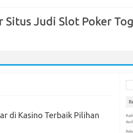
r Situs Judi Slot Poker To
Sea
for:
R
 di Kasino Terbaik Pilihan
Rai
And
Rek