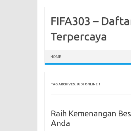
Skip
to
content
FIFA303 – Dafta
Terpercaya
HOME
TAG ARCHIVES:
JUDI ONLINE 1
Raih Kemenangan Besar
Anda