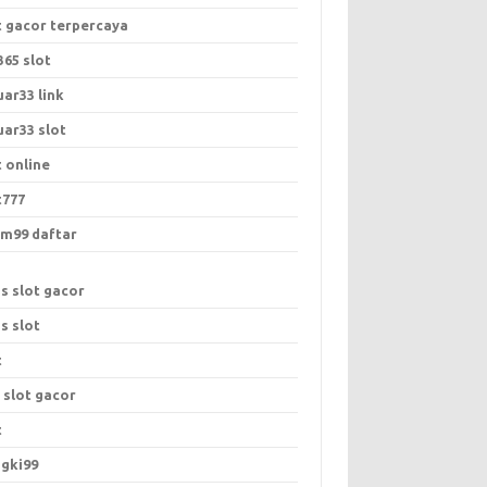
t gacor terpercaya
365 slot
uar33 link
uar33 slot
t online
t777
m99 daftar
us slot gacor
us slot
t
k slot gacor
t
gki99