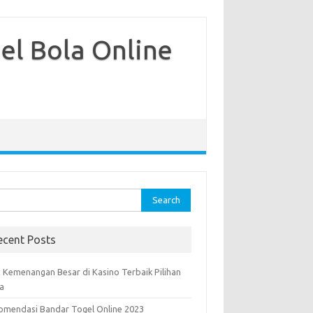
gel Bola Online
rch
ecent Posts
h Kemenangan Besar di Kasino Terbaik Pilihan
a
omendasi Bandar Togel Online 2023