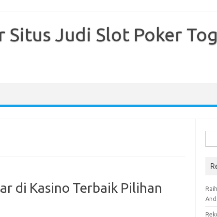
r Situs Judi Slot Poker To
Sea
for:
R
 di Kasino Terbaik Pilihan
Rai
And
Rek