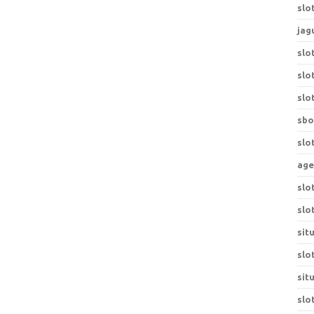
slo
jag
slo
slo
slo
sbo
slo
age
slo
slo
sit
slo
sit
slo