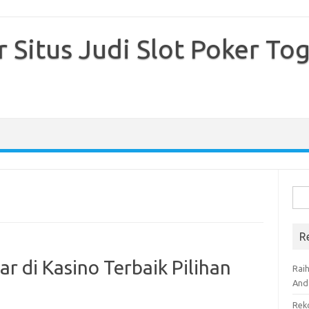
r Situs Judi Slot Poker To
Sea
for:
R
 di Kasino Terbaik Pilihan
Rai
And
Rek