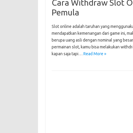
Cara Withdraw Slot O
Pemula
Slot online adalah taruhan yang menggunakan
mendapatkan kemenangan dari game ini, m
berupa uang asli dengan nominal yang bes
permainan slot, kamu bisa melakukan withdra
kapan saja tapi…
Read More »