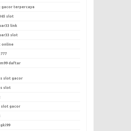
t gacor terpercaya
365 slot
uar33 link
uar33 slot
t online
t777
m99 daftar
us slot gacor
us slot
t
k slot gacor
t
gki99