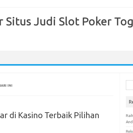
r Situs Judi Slot Poker To
Sea
ARI INI
for:
R
 di Kasino Terbaik Pilihan
Rai
And
Rek