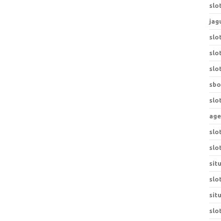
slo
jag
slo
slo
slo
sbo
slo
age
slo
slo
sit
slo
sit
slo