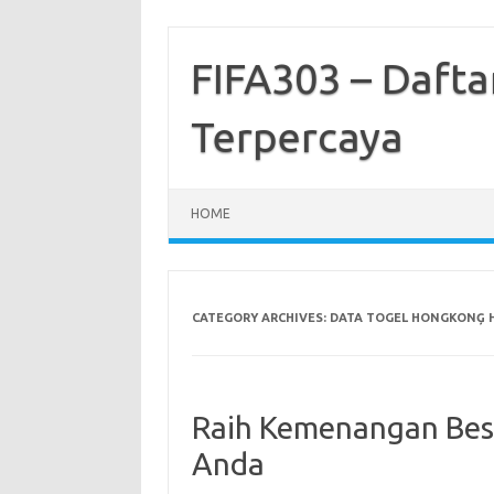
Skip
to
content
FIFA303 – Dafta
Terpercaya
HOME
CATEGORY ARCHIVES:
DATA TOGEL HONGKONĢ H
Raih Kemenangan Besar
Anda