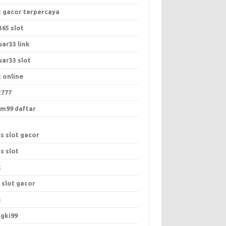
t gacor terpercaya
365 slot
uar33 link
uar33 slot
t online
t777
m99 daftar
us slot gacor
us slot
t
k slot gacor
t
gki99