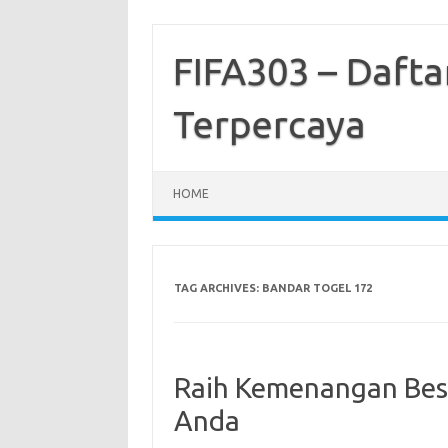
Skip
to
content
FIFA303 – Dafta
Terpercaya
HOME
TAG ARCHIVES:
BANDAR TOGEL 172
Raih Kemenangan Besar
Anda