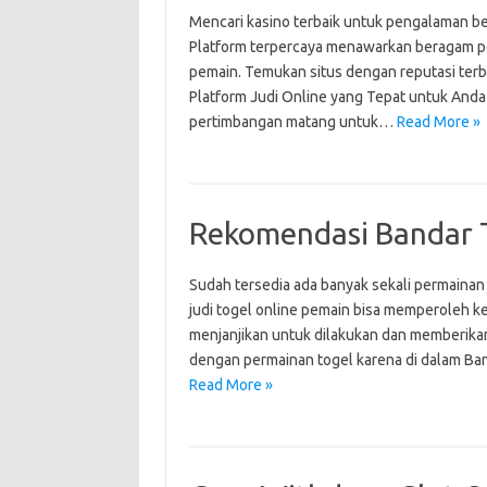
Mencari kasino terbaik untuk pengalaman b
Platform terpercaya menawarkan beragam p
pemain. Temukan situs dengan reputasi terbu
Platform Judi Online yang Tepat untuk Anda
pertimbangan matang untuk…
Read More »
Rekomendasi Bandar T
Sudah tersedia ada banyak sekali permainan 
judi togel online pemain bisa memperoleh 
menjanjikan untuk dilakukan dan memberikan
dengan permainan togel karena di dalam Ba
Read More »