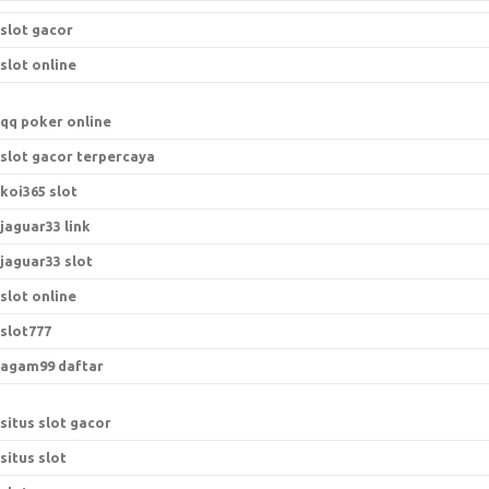
slot gacor
slot online
qq poker online
slot gacor terpercaya
koi365 slot
jaguar33 link
jaguar33 slot
slot online
slot777
agam99 daftar
situs slot gacor
situs slot