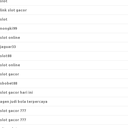
slot
link slot gacor
slot
nongki99
slot online
jaguar33
slot88
slot online
slot gacor
sbobet88
slot gacor hari ini
agen judi bola terpercaya
slot gacor 777
slot gacor 777