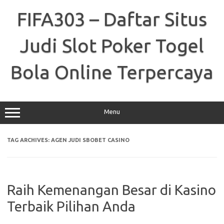
Skip
to
FIFA303 – Daftar Situs
content
Judi Slot Poker Togel
Bola Online Terpercaya
Menu
TAG ARCHIVES:
AGEN JUDI SBOBET CASINO
Raih Kemenangan Besar di Kasino
Terbaik Pilihan Anda