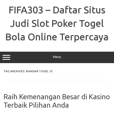
Skip
to
FIFA303 – Daftar Situs
content
Judi Slot Poker Togel
Bola Online Terpercaya
Menu
TAG ARCHIVES:
BANDAR TOGEL 13
Raih Kemenangan Besar di Kasino
Terbaik Pilihan Anda