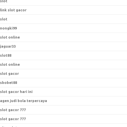
slot
link slot gacor
slot
nongki99
slot online
jaguar33
slot88
slot online
slot gacor
sbobet88
slot gacor hari ini
agen judi bola terpercaya
slot gacor 777
slot gacor 777