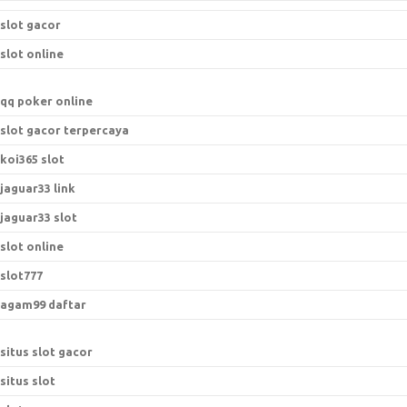
slot gacor
slot online
qq poker online
slot gacor terpercaya
koi365 slot
jaguar33 link
jaguar33 slot
slot online
slot777
agam99 daftar
situs slot gacor
situs slot