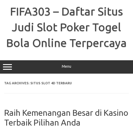
Skip
to
FIFA303 – Daftar Situs
content
Judi Slot Poker Togel
Bola Online Terpercaya
Menu
TAG ARCHIVES:
SITUS SLOT 4D TERBARU
Raih Kemenangan Besar di Kasino
Terbaik Pilihan Anda