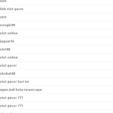
slot
link slot gacor
slot
nongki99
slot online
jaguar33
slot88
slot online
slot gacor
sbobet88
slot gacor hari ini
agen judi bola terpercaya
slot gacor 777
slot gacor 777