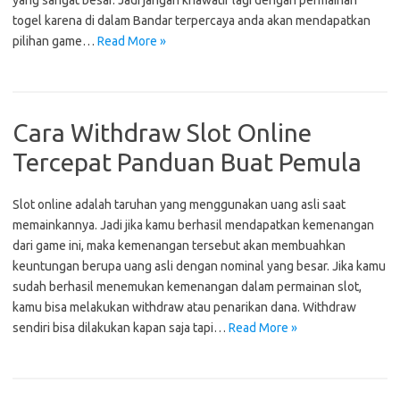
yang sangat besar. Jadi jangan khawatir lagi dengan permainan
togel karena di dalam Bandar terpercaya anda akan mendapatkan
pilihan game…
Read More »
Cara Withdraw Slot Online
Tercepat Panduan Buat Pemula
Slot online adalah taruhan yang menggunakan uang asli saat
memainkannya. Jadi jika kamu berhasil mendapatkan kemenangan
dari game ini, maka kemenangan tersebut akan membuahkan
keuntungan berupa uang asli dengan nominal yang besar. Jika kamu
sudah berhasil menemukan kemenangan dalam permainan slot,
kamu bisa melakukan withdraw atau penarikan dana. Withdraw
sendiri bisa dilakukan kapan saja tapi…
Read More »