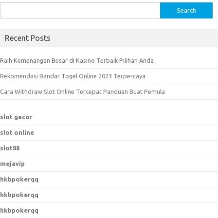
S
e
a
Recent Posts
r
c
Raih Kemenangan Besar di Kasino Terbaik Pilihan Anda
h
Rekomendasi Bandar Togel Online 2023 Terpercaya
f
o
Cara Withdraw Slot Online Tercepat Panduan Buat Pemula
r
:
slot gacor
slot online
slot88
mejavip
hkbpokerqq
hkbpokerqq
hkbpokerqq