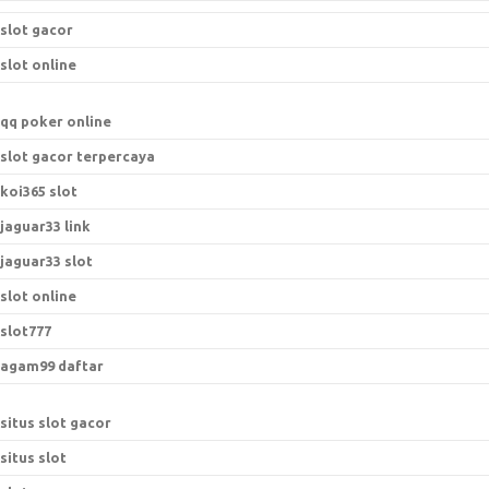
slot gacor
slot online
qq poker online
slot gacor terpercaya
koi365 slot
jaguar33 link
jaguar33 slot
slot online
slot777
agam99 daftar
situs slot gacor
situs slot