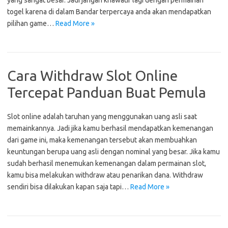
yang sangat besar. Jadi jangan khawatir lagi dengan permainan
togel karena di dalam Bandar terpercaya anda akan mendapatkan
pilihan game…
Read More »
Cara Withdraw Slot Online
Tercepat Panduan Buat Pemula
Slot online adalah taruhan yang menggunakan uang asli saat
memainkannya. Jadi jika kamu berhasil mendapatkan kemenangan
dari game ini, maka kemenangan tersebut akan membuahkan
keuntungan berupa uang asli dengan nominal yang besar. Jika kamu
sudah berhasil menemukan kemenangan dalam permainan slot,
kamu bisa melakukan withdraw atau penarikan dana. Withdraw
sendiri bisa dilakukan kapan saja tapi…
Read More »