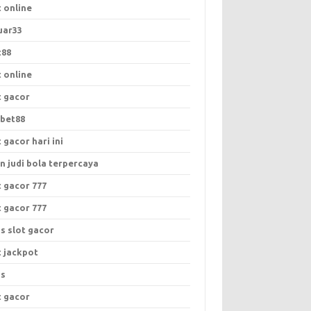
t online
uar33
t88
t online
t gacor
bet88
t gacor hari ini
n judi bola terpercaya
t gacor 777
t gacor 777
us slot gacor
t jackpot
us
t gacor