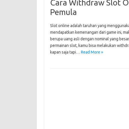
Cara Withdraw Slot O
Pemula
Slot online adalah taruhan yang menggunakan
mendapatkan kemenangan dari game ini, m
berupa uang asli dengan nominal yang bes
permainan slot, kamu bisa melakukan withdra
kapan saja tapi…
Read More »