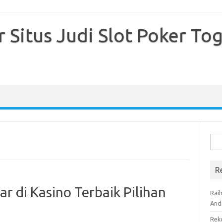
r Situs Judi Slot Poker To
Sea
for:
R
 di Kasino Terbaik Pilihan
Rai
And
Rek