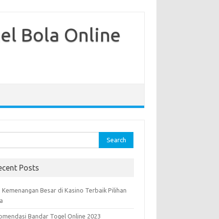
gel Bola Online
rch
ecent Posts
h Kemenangan Besar di Kasino Terbaik Pilihan
a
omendasi Bandar Togel Online 2023