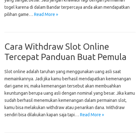
yang sangat besar. Jadi jangan khawatir lagi dengan permainan
togel karena di dalam Bandar terpercaya anda akan mendapatkan
pilihan game…
Read More »
Cara Withdraw Slot Online
Tercepat Panduan Buat Pemula
Slot online adalah taruhan yang menggunakan uang asli saat
memainkannya. Jadi jika kamu berhasil mendapatkan kemenangan
dari game ini, maka kemenangan tersebut akan membuahkan
keuntungan berupa uang asli dengan nominal yang besar. Jika kamu
sudah berhasil menemukan kemenangan dalam permainan slot,
kamu bisa melakukan withdraw atau penarikan dana. Withdraw
sendiri bisa dilakukan kapan saja tapi…
Read More »