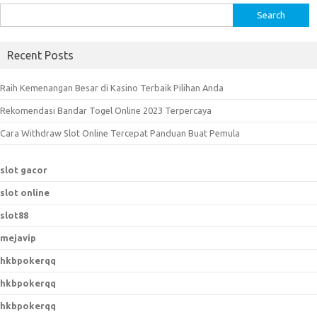
S
e
a
Recent Posts
r
c
Raih Kemenangan Besar di Kasino Terbaik Pilihan Anda
h
Rekomendasi Bandar Togel Online 2023 Terpercaya
f
o
Cara Withdraw Slot Online Tercepat Panduan Buat Pemula
r
:
slot gacor
slot online
slot88
mejavip
hkbpokerqq
hkbpokerqq
hkbpokerqq