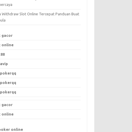
percaya
a Withdraw Slot Online Tercepat Panduan Buat
ula
t gacor
t online
t88
avip
bpokerqq
bpokerqq
bpokerqq
t gacor
t online
poker online