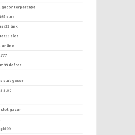
t gacor terpercaya
365 slot
uar33 link
uar33 slot
t online
t777
m99 daftar
us slot gacor
us slot
t
k slot gacor
t
gki99