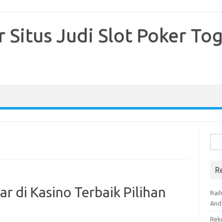
r Situs Judi Slot Poker To
Sea
for:
R
 di Kasino Terbaik Pilihan
Rai
And
Rek