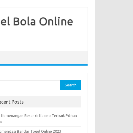
gel Bola Online
rch
ecent Posts
h Kemenangan Besar di Kasino Terbaik Pilihan
a
omendasi Bandar Togel Online 2023