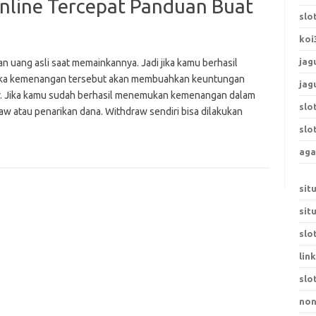
nline Tercepat Panduan Buat
slo
koi
jag
 uang asli saat memainkannya. Jadi jika kamu berhasil
aka kemenangan tersebut akan membuahkan keuntungan
jag
ar. Jika kamu sudah berhasil menemukan kemenangan dalam
slo
w atau penarikan dana. Withdraw sendiri bisa dilakukan
slo
aga
sit
sit
slo
lin
slo
non