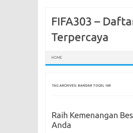
Skip
to
content
FIFA303 – Dafta
Terpercaya
HOME
TAG ARCHIVES:
BANDAR TOGEL 169
Raih Kemenangan Besar
Anda