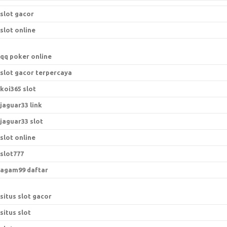
slot gacor
slot online
qq poker online
slot gacor terpercaya
koi365 slot
jaguar33 link
jaguar33 slot
slot online
slot777
agam99 daftar
situs slot gacor
situs slot