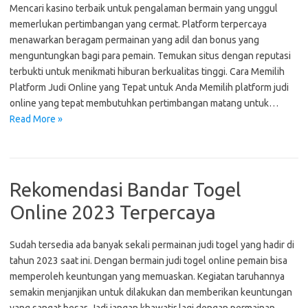
Mencari kasino terbaik untuk pengalaman bermain yang unggul
memerlukan pertimbangan yang cermat. Platform terpercaya
menawarkan beragam permainan yang adil dan bonus yang
menguntungkan bagi para pemain. Temukan situs dengan reputasi
terbukti untuk menikmati hiburan berkualitas tinggi. Cara Memilih
Platform Judi Online yang Tepat untuk Anda Memilih platform judi
online yang tepat membutuhkan pertimbangan matang untuk…
Read More »
Rekomendasi Bandar Togel
Online 2023 Terpercaya
Sudah tersedia ada banyak sekali permainan judi togel yang hadir di
tahun 2023 saat ini. Dengan bermain judi togel online pemain bisa
memperoleh keuntungan yang memuaskan. Kegiatan taruhannya
semakin menjanjikan untuk dilakukan dan memberikan keuntungan