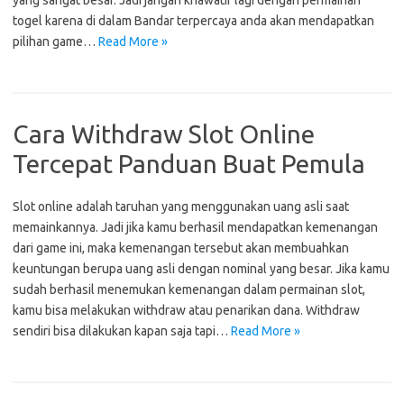
yang sangat besar. Jadi jangan khawatir lagi dengan permainan
togel karena di dalam Bandar terpercaya anda akan mendapatkan
pilihan game…
Read More »
Cara Withdraw Slot Online
Tercepat Panduan Buat Pemula
Slot online adalah taruhan yang menggunakan uang asli saat
memainkannya. Jadi jika kamu berhasil mendapatkan kemenangan
dari game ini, maka kemenangan tersebut akan membuahkan
keuntungan berupa uang asli dengan nominal yang besar. Jika kamu
sudah berhasil menemukan kemenangan dalam permainan slot,
kamu bisa melakukan withdraw atau penarikan dana. Withdraw
sendiri bisa dilakukan kapan saja tapi…
Read More »