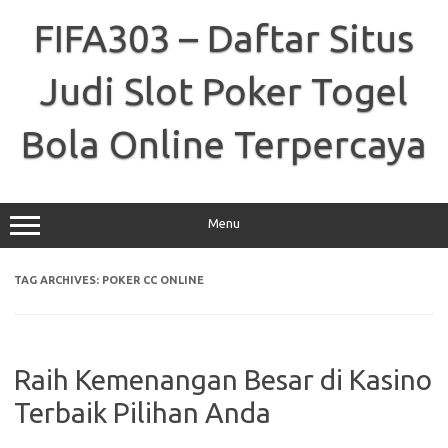
Skip
to
FIFA303 – Daftar Situs
content
Judi Slot Poker Togel
Bola Online Terpercaya
Menu
TAG ARCHIVES:
POKER CC ONLINE
Raih Kemenangan Besar di Kasino
Terbaik Pilihan Anda