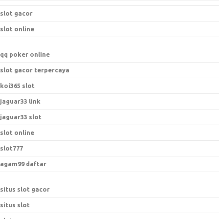
slot gacor
slot online
qq poker online
slot gacor terpercaya
koi365 slot
jaguar33 link
jaguar33 slot
slot online
slot777
agam99 daftar
situs slot gacor
situs slot