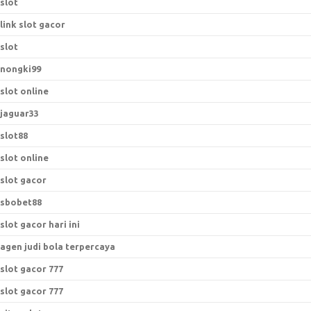
slot
link slot gacor
slot
nongki99
slot online
jaguar33
slot88
slot online
slot gacor
sbobet88
slot gacor hari ini
agen judi bola terpercaya
slot gacor 777
slot gacor 777