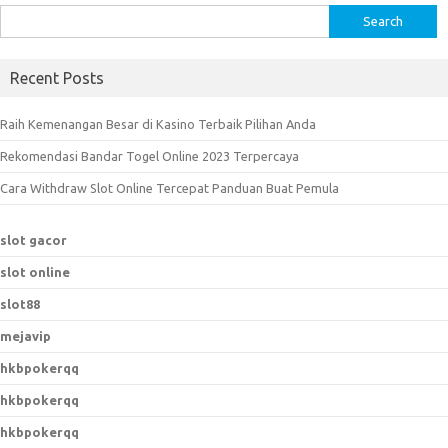
S
e
a
Recent Posts
r
c
Raih Kemenangan Besar di Kasino Terbaik Pilihan Anda
h
Rekomendasi Bandar Togel Online 2023 Terpercaya
f
o
Cara Withdraw Slot Online Tercepat Panduan Buat Pemula
r
:
slot gacor
slot online
slot88
mejavip
hkbpokerqq
hkbpokerqq
hkbpokerqq