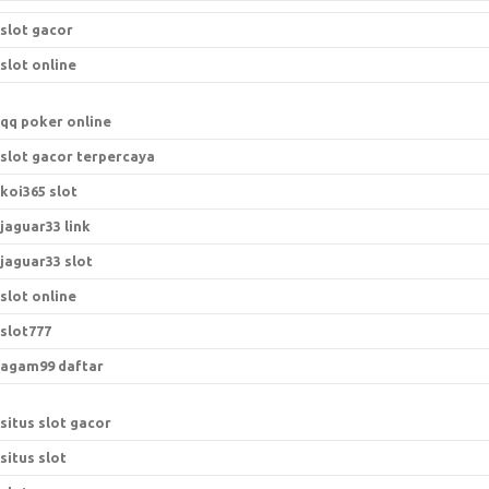
slot gacor
slot online
qq poker online
slot gacor terpercaya
koi365 slot
jaguar33 link
jaguar33 slot
slot online
slot777
agam99 daftar
situs slot gacor
situs slot