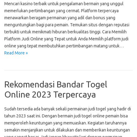
Mencari kasino terbaik untuk pengalaman bermain yang unggul
memerlukan pertimbangan yang cermat. Platform terpercaya
menawarkan beragam permainan yang adil dan bonus yang
menguntungkan bagi para pemain. Temukan situs dengan reputasi
terbukti untuk menikmati hiburan berkualitas tinggi. Cara Memilih
Platform Judi Online yang Tepat untuk Anda Memilih platform judi
online yang tepat membutuhkan pertimbangan matang untuk…
Read More »
Rekomendasi Bandar Togel
Online 2023 Terpercaya
Sudah tersedia ada banyak sekali permainan judi togel yang hadir di
tahun 2023 saat ini. Dengan bermain judi togel online pemain bisa
memperoleh keuntungan yang memuaskan. Kegiatan taruhannya
semakin menjanjikan untuk dilakukan dan memberikan keuntungan