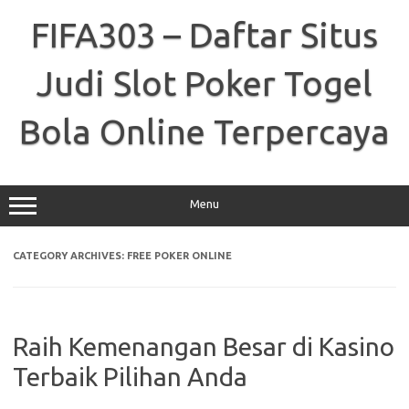
Skip
to
FIFA303 – Daftar Situs
content
Judi Slot Poker Togel
Bola Online Terpercaya
Menu
CATEGORY ARCHIVES:
FREE POKER ONLINE
Raih Kemenangan Besar di Kasino
Terbaik Pilihan Anda