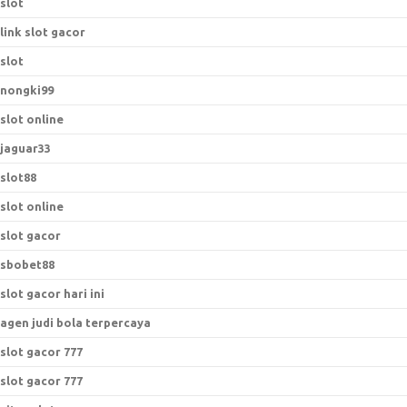
slot
link slot gacor
slot
nongki99
slot online
jaguar33
slot88
slot online
slot gacor
sbobet88
slot gacor hari ini
agen judi bola terpercaya
slot gacor 777
slot gacor 777