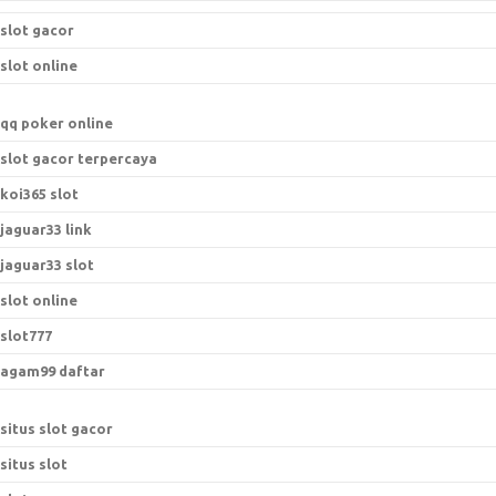
slot gacor
slot online
qq poker online
slot gacor terpercaya
koi365 slot
jaguar33 link
jaguar33 slot
slot online
slot777
agam99 daftar
situs slot gacor
situs slot