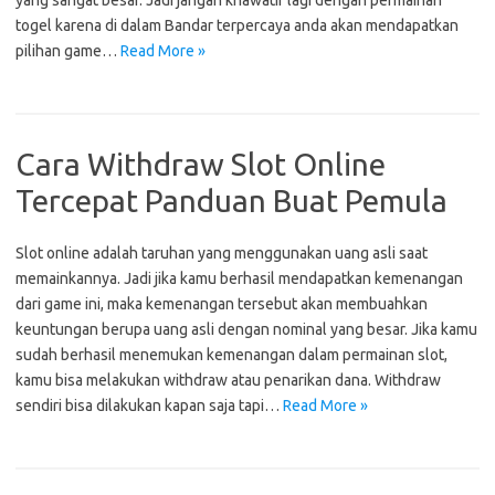
yang sangat besar. Jadi jangan khawatir lagi dengan permainan
togel karena di dalam Bandar terpercaya anda akan mendapatkan
pilihan game…
Read More »
Cara Withdraw Slot Online
Tercepat Panduan Buat Pemula
Slot online adalah taruhan yang menggunakan uang asli saat
memainkannya. Jadi jika kamu berhasil mendapatkan kemenangan
dari game ini, maka kemenangan tersebut akan membuahkan
keuntungan berupa uang asli dengan nominal yang besar. Jika kamu
sudah berhasil menemukan kemenangan dalam permainan slot,
kamu bisa melakukan withdraw atau penarikan dana. Withdraw
sendiri bisa dilakukan kapan saja tapi…
Read More »