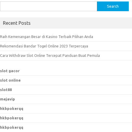
S
e
a
Recent Posts
r
c
Raih Kemenangan Besar di Kasino Terbaik Pilihan Anda
h
Rekomendasi Bandar Togel Online 2023 Terpercaya
f
o
Cara Withdraw Slot Online Tercepat Panduan Buat Pemula
r
:
slot gacor
slot online
slot88
mejavip
hkbpokerqq
hkbpokerqq
hkbpokerqq