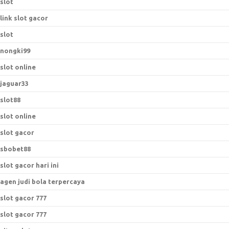
slot
link slot gacor
slot
nongki99
slot online
jaguar33
slot88
slot online
slot gacor
sbobet88
slot gacor hari ini
agen judi bola terpercaya
slot gacor 777
slot gacor 777