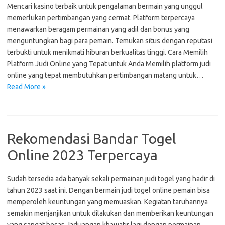
Mencari kasino terbaik untuk pengalaman bermain yang unggul
memerlukan pertimbangan yang cermat. Platform terpercaya
menawarkan beragam permainan yang adil dan bonus yang
menguntungkan bagi para pemain. Temukan situs dengan reputasi
terbukti untuk menikmati hiburan berkualitas tinggi. Cara Memilih
Platform Judi Online yang Tepat untuk Anda Memilih platform judi
online yang tepat membutuhkan pertimbangan matang untuk…
Read More »
Rekomendasi Bandar Togel
Online 2023 Terpercaya
Sudah tersedia ada banyak sekali permainan judi togel yang hadir di
tahun 2023 saat ini. Dengan bermain judi togel online pemain bisa
memperoleh keuntungan yang memuaskan. Kegiatan taruhannya
semakin menjanjikan untuk dilakukan dan memberikan keuntungan