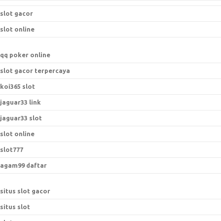
slot gacor
slot online
qq poker online
slot gacor terpercaya
koi365 slot
jaguar33 link
jaguar33 slot
slot online
slot777
agam99 daftar
situs slot gacor
situs slot