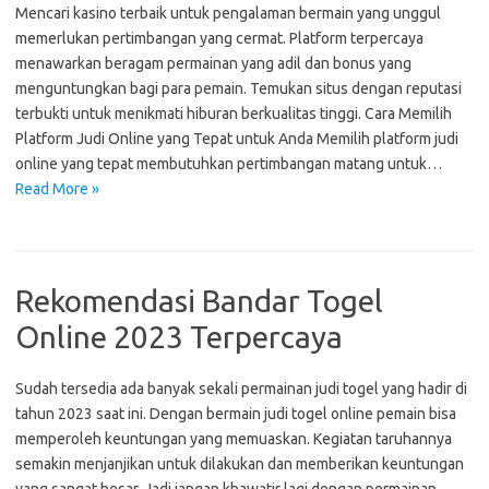
Mencari kasino terbaik untuk pengalaman bermain yang unggul
memerlukan pertimbangan yang cermat. Platform terpercaya
menawarkan beragam permainan yang adil dan bonus yang
menguntungkan bagi para pemain. Temukan situs dengan reputasi
terbukti untuk menikmati hiburan berkualitas tinggi. Cara Memilih
Platform Judi Online yang Tepat untuk Anda Memilih platform judi
online yang tepat membutuhkan pertimbangan matang untuk…
Read More »
Rekomendasi Bandar Togel
Online 2023 Terpercaya
Sudah tersedia ada banyak sekali permainan judi togel yang hadir di
tahun 2023 saat ini. Dengan bermain judi togel online pemain bisa
memperoleh keuntungan yang memuaskan. Kegiatan taruhannya
semakin menjanjikan untuk dilakukan dan memberikan keuntungan