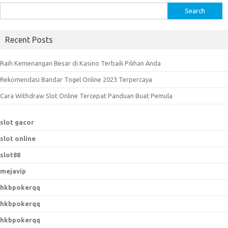
S
e
a
Recent Posts
r
c
Raih Kemenangan Besar di Kasino Terbaik Pilihan Anda
h
Rekomendasi Bandar Togel Online 2023 Terpercaya
f
o
Cara Withdraw Slot Online Tercepat Panduan Buat Pemula
r
:
slot gacor
slot online
slot88
mejavip
hkbpokerqq
hkbpokerqq
hkbpokerqq