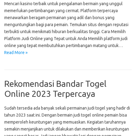
Mencari kasino terbaik untuk pengalaman bermain yang unggul
memerlukan pertimbangan yang cermat. Platform terpercaya
menawarkan beragam permainan yang adil dan bonus yang
menguntungkan bagi para pemain. Temukan situs dengan reputasi
terbukti untuk menikmati hiburan berkualitas tinggi. Cara Memilih
Platform Judi Online yang Tepat untuk Anda Memilih platform judi
online yang tepat membutuhkan pertimbangan matang untuk…
Read More »
Rekomendasi Bandar Togel
Online 2023 Terpercaya
Sudah tersedia ada banyak sekali permainan judi togel yang hadir di
tahun 2023 saat ini. Dengan bermain judi togel online pemain bisa
memperoleh keuntungan yang memuaskan. Kegiatan taruhannya
semakin menjanjikan untuk dilakukan dan memberikan keuntungan