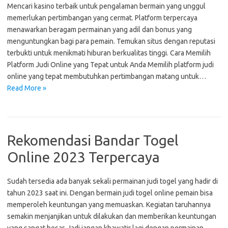
Mencari kasino terbaik untuk pengalaman bermain yang unggul
memerlukan pertimbangan yang cermat. Platform terpercaya
menawarkan beragam permainan yang adil dan bonus yang
menguntungkan bagi para pemain. Temukan situs dengan reputasi
terbukti untuk menikmati hiburan berkualitas tinggi. Cara Memilih
Platform Judi Online yang Tepat untuk Anda Memilih platform judi
online yang tepat membutuhkan pertimbangan matang untuk…
Read More »
Rekomendasi Bandar Togel
Online 2023 Terpercaya
Sudah tersedia ada banyak sekali permainan judi togel yang hadir di
tahun 2023 saat ini. Dengan bermain judi togel online pemain bisa
memperoleh keuntungan yang memuaskan. Kegiatan taruhannya
semakin menjanjikan untuk dilakukan dan memberikan keuntungan