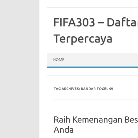
Skip
to
content
FIFA303 – Dafta
Terpercaya
HOME
TAG ARCHIVES:
BANDAR TOGEL 99
Raih Kemenangan Besar
Anda