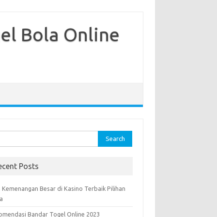
gel Bola Online
rch
ecent Posts
h Kemenangan Besar di Kasino Terbaik Pilihan
a
omendasi Bandar Togel Online 2023