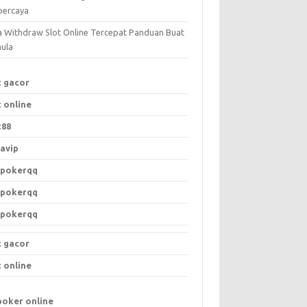
percaya
a Withdraw Slot Online Tercepat Panduan Buat
ula
t gacor
t online
t88
avip
bpokerqq
bpokerqq
bpokerqq
t gacor
t online
poker online