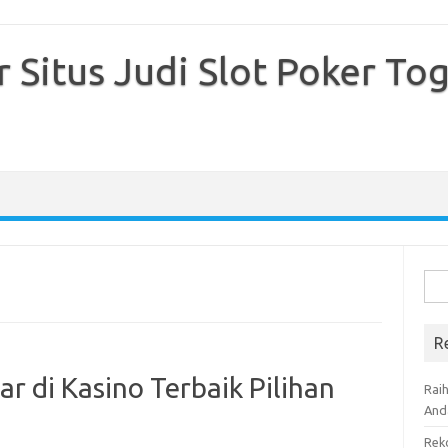
r Situs Judi Slot Poker To
Sea
for:
R
 di Kasino Terbaik Pilihan
Rai
And
Rek