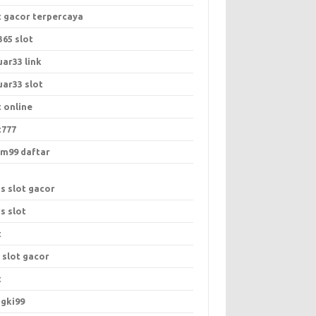
t gacor terpercaya
365 slot
uar33 link
uar33 slot
t online
t777
m99 daftar
us slot gacor
us slot
t
k slot gacor
t
gki99