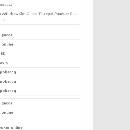
percaya
a Withdraw Slot Online Tercepat Panduan Buat
ula
t gacor
t online
t88
avip
bpokerqq
bpokerqq
bpokerqq
t gacor
t online
poker online