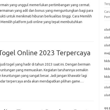
Ter
ermain yang unggul memerlukan pertimbangan yang cermat.
ermainan yang adil dan bonus yang menguntungkan bagi para
Car
kti untuk menikmati hiburan berkualitas tinggi. Cara Memilih
Pem
 Memilih platform judi online yang tepat membutuhkan
slo
slo
slo
ogel Online 2023 Terpercaya
mej
hk
judi togel yang hadir di tahun 2023 saat ini. Dengan bermain
hk
keuntungan yang memuaskan. Kegiatan taruhannya semakin
 keuntungan yang sangat besar. Jadi jangan khawatir lagi
hk
ndar terpercaya anda akan mendapatkan pilihan game…
slo
slo
qq 