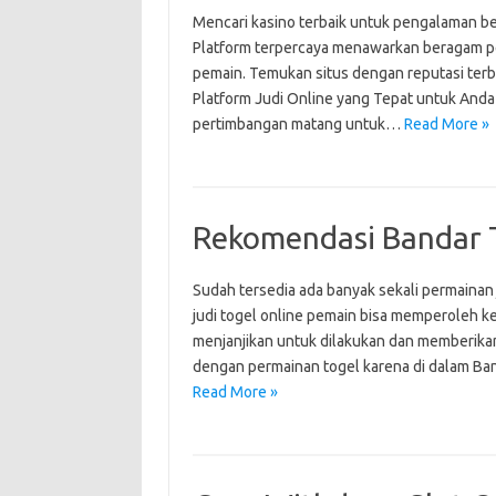
Mencari kasino terbaik untuk pengalaman b
Platform terpercaya menawarkan beragam p
pemain. Temukan situs dengan reputasi terbu
Platform Judi Online yang Tepat untuk Anda
pertimbangan matang untuk…
Read More »
Rekomendasi Bandar T
Sudah tersedia ada banyak sekali permainan 
judi togel online pemain bisa memperoleh 
menjanjikan untuk dilakukan dan memberikan
dengan permainan togel karena di dalam Ba
Read More »