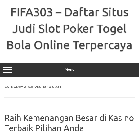
Skip
to
FIFA303 – Daftar Situs
content
Judi Slot Poker Togel
Bola Online Terpercaya
Menu
CATEGORY ARCHIVES:
MPO SLOT
Raih Kemenangan Besar di Kasino
Terbaik Pilihan Anda