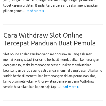
yang sangat besar. Jadi jangan khawatir lagi dengan permainan
togel karena di dalam Bandar terpercaya anda akan mendapatkan
pilihan game…
Read More »
Cara Withdraw Slot Online
Tercepat Panduan Buat Pemula
Slot online adalah taruhan yang menggunakan uang asli saat
memainkannya. Jadi jika kamu berhasil mendapatkan kemenangan
dari game ini, maka kemenangan tersebut akan membuahkan
keuntungan berupa uang asli dengan nominal yang besar. Jika kamu
sudah berhasil menemukan kemenangan dalam permainan slot,
kamu bisa melakukan withdraw atau penarikan dana. Withdraw
sendiri bisa dilakukan kapan saja tapi…
Read More »