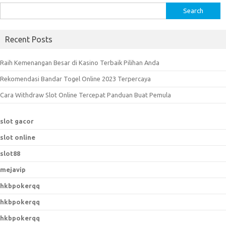
S
e
a
Recent Posts
r
c
Raih Kemenangan Besar di Kasino Terbaik Pilihan Anda
h
Rekomendasi Bandar Togel Online 2023 Terpercaya
f
o
Cara Withdraw Slot Online Tercepat Panduan Buat Pemula
r
:
slot gacor
slot online
slot88
mejavip
hkbpokerqq
hkbpokerqq
hkbpokerqq