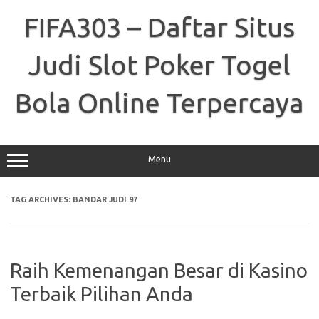
Skip
to
FIFA303 – Daftar Situs
content
Judi Slot Poker Togel
Bola Online Terpercaya
Menu
TAG ARCHIVES:
BANDAR JUDI 97
Raih Kemenangan Besar di Kasino
Terbaik Pilihan Anda