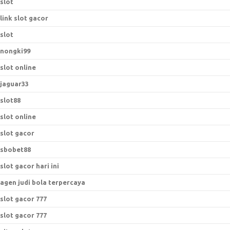
slot
link slot gacor
slot
nongki99
slot online
jaguar33
slot88
slot online
slot gacor
sbobet88
slot gacor hari ini
agen judi bola terpercaya
slot gacor 777
slot gacor 777