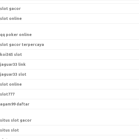
slot gacor
slot online
qq poker online
slot gacor terpercaya
koi365 slot
jaguar33 link
jaguar33 slot
slot online
slot777
agam99 daftar
situs slot gacor
situs slot