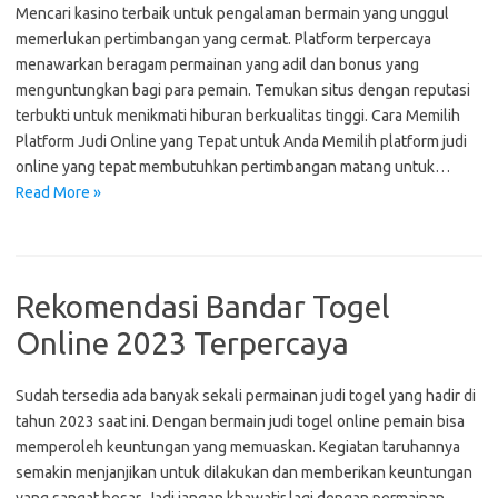
Mencari kasino terbaik untuk pengalaman bermain yang unggul
memerlukan pertimbangan yang cermat. Platform terpercaya
menawarkan beragam permainan yang adil dan bonus yang
menguntungkan bagi para pemain. Temukan situs dengan reputasi
terbukti untuk menikmati hiburan berkualitas tinggi. Cara Memilih
Platform Judi Online yang Tepat untuk Anda Memilih platform judi
online yang tepat membutuhkan pertimbangan matang untuk…
Read More »
Rekomendasi Bandar Togel
Online 2023 Terpercaya
Sudah tersedia ada banyak sekali permainan judi togel yang hadir di
tahun 2023 saat ini. Dengan bermain judi togel online pemain bisa
memperoleh keuntungan yang memuaskan. Kegiatan taruhannya
semakin menjanjikan untuk dilakukan dan memberikan keuntungan