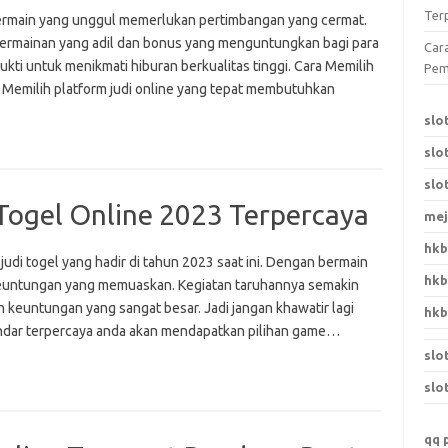
Ter
ermain yang unggul memerlukan pertimbangan yang cermat.
ermainan yang adil dan bonus yang menguntungkan bagi para
Car
kti untuk menikmati hiburan berkualitas tinggi. Cara Memilih
Pem
 Memilih platform judi online yang tepat membutuhkan
slo
slo
slo
ogel Online 2023 Terpercaya
mej
hk
judi togel yang hadir di tahun 2023 saat ini. Dengan bermain
hk
keuntungan yang memuaskan. Kegiatan taruhannya semakin
 keuntungan yang sangat besar. Jadi jangan khawatir lagi
hk
ndar terpercaya anda akan mendapatkan pilihan game…
slo
slo
qq 