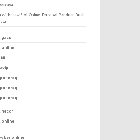
percaya
a Withdraw Slot Online Tercepat Panduan Buat
ula
t gacor
t online
t88
avip
bpokerqq
bpokerqq
bpokerqq
t gacor
t online
poker online