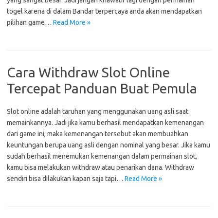
yang sangat besar. Jadi jangan khawatir lagi dengan permainan
togel karena di dalam Bandar terpercaya anda akan mendapatkan
pilihan game…
Read More »
Cara Withdraw Slot Online
Tercepat Panduan Buat Pemula
Slot online adalah taruhan yang menggunakan uang asli saat
memainkannya. Jadi jika kamu berhasil mendapatkan kemenangan
dari game ini, maka kemenangan tersebut akan membuahkan
keuntungan berupa uang asli dengan nominal yang besar. Jika kamu
sudah berhasil menemukan kemenangan dalam permainan slot,
kamu bisa melakukan withdraw atau penarikan dana. Withdraw
sendiri bisa dilakukan kapan saja tapi…
Read More »