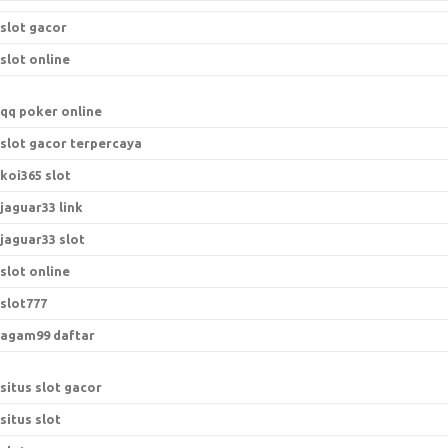
slot gacor
slot online
qq poker online
slot gacor terpercaya
koi365 slot
jaguar33 link
jaguar33 slot
slot online
slot777
agam99 daftar
situs slot gacor
situs slot