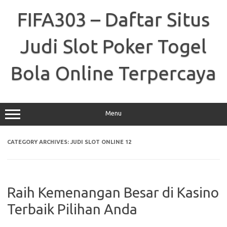
Skip
to
FIFA303 – Daftar Situs
content
Judi Slot Poker Togel
Bola Online Terpercaya
Menu
CATEGORY ARCHIVES:
JUDI SLOT ONLINE 12
Raih Kemenangan Besar di Kasino
Terbaik Pilihan Anda