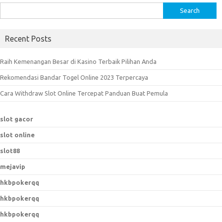
S
e
a
Recent Posts
r
c
Raih Kemenangan Besar di Kasino Terbaik Pilihan Anda
h
Rekomendasi Bandar Togel Online 2023 Terpercaya
f
o
Cara Withdraw Slot Online Tercepat Panduan Buat Pemula
r
:
slot gacor
slot online
slot88
mejavip
hkbpokerqq
hkbpokerqq
hkbpokerqq